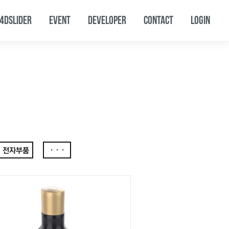
4DSLIDER
EVENT
DEVELOPER
CONTACT
LOGIN
전자부품
···